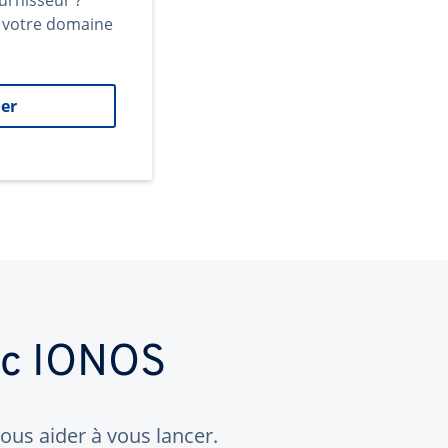
urnisseur ?
t votre domaine
er
ec IONOS
us aider à vous lancer.