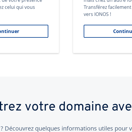
t de votre présence
mais chez un autre fo
ez celui qui vous
Transférez facilemen
vers IONOS !
ontinuer
Continu
trez votre domaine av
 Découvrez quelques informations utiles pour vo